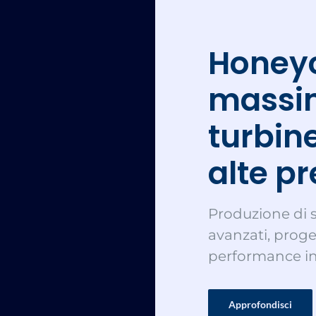
Honeyc
massim
turbin
alte pr
Produzione di s
avanzati, proget
performance in
Approfondisci