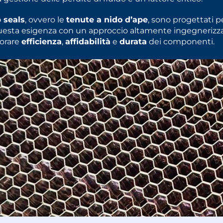
 seals
, ovvero le
tenute a nido d’ape
, sono progettati p
uesta esigenza con un approccio altamente ingegnerizz
iorare
efficienza
,
affidabilità
e
durata
dei componenti.