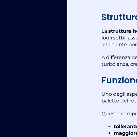
Struttu
La
struttura
fogli sottili as
altamente poro
A differenza de
turbolenza, cr
Funzion
Uno degli aspe
palette del ro
Questo compo
tolleranz
maggiore