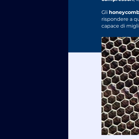
Gli
honeycomb
rispondere a q
capace di migl