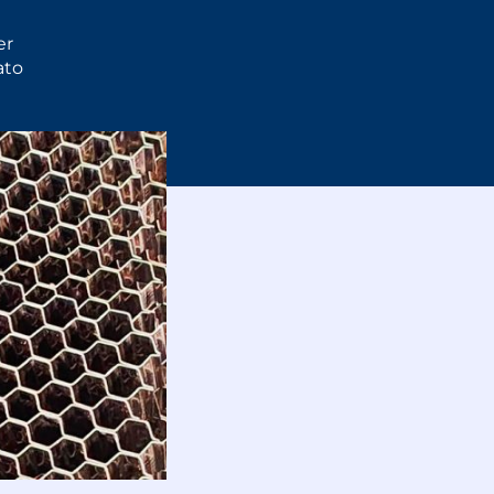
er
ato