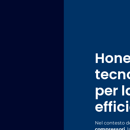
Hone
tecn
per 
effic
Nel contesto d
compressori
, 