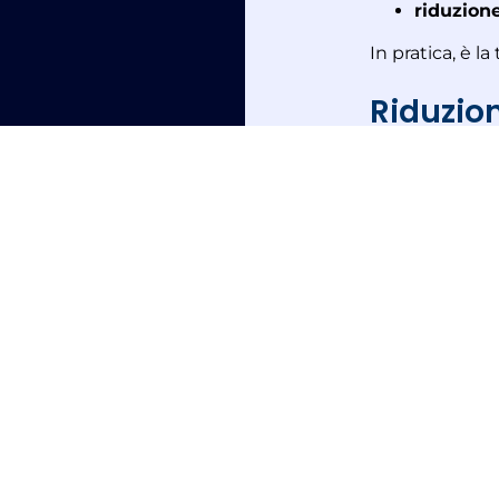
riduzione
In pratica, è l
Riduzion
La funzione pr
statici, migli
barriera effica
Il risultato è:
maggiore
migliore s
riduzione 
increment
Rispetto alle 
superiori in te