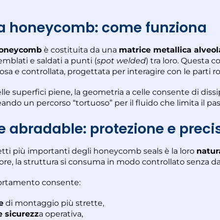
ra honeycomb: come funziona
 honeycomb
è costituita da una
matrice metallica alveol
semblati e saldati a punti (
spot welded
) tra loro. Questa 
sa e controllata, progettata per interagire con le parti r
lle superfici piene, la geometria a celle consente di diss
eando un percorso “tortuoso” per il fluido che limita il pa
e abradable: protezione e preci
tti più importanti degli honeycomb seals è la loro
natur
tore, la struttura si consuma in modo controllato senza d
rtamento consente:
e
di montaggio più strette,
 sicurezz
a operativa,