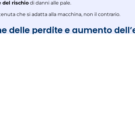
 del rischio
di danni alle pale.
a tenuta che si adatta alla macchina, non il contrario.
e delle perdite e aumento dell’
incipale delle
tenute a nido d’ape
è minimizzare le dispe
orando l’efficienza della macchina. Grazie alla loro confor
ce contro il passaggio di gas o vapore.
 rendimento della turbina,
tabilità del rotore,
delle vibrazioni,
o della vita utile dei componenti.
tradizionali tenute a labirinto in metallo pieno, gli hon
rmini di
efficienza
e
affidabilità
.