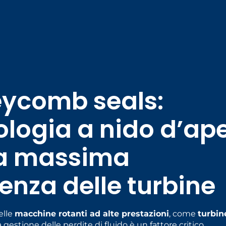
ycomb seals:
ologia a nido d’ap
la massima
ienza delle turbine
elle
macchine rotanti ad alte prestazioni
, come
turbin
la gestione delle perdite di fluido è un fattore critico.